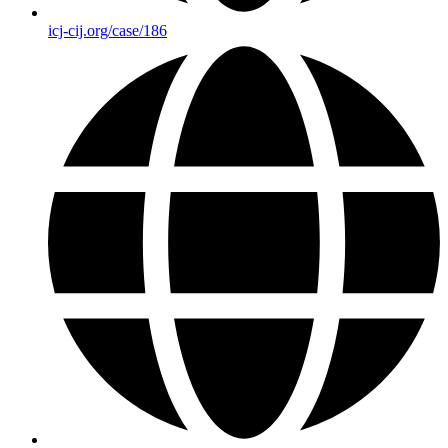
icj-cij.org/case/186