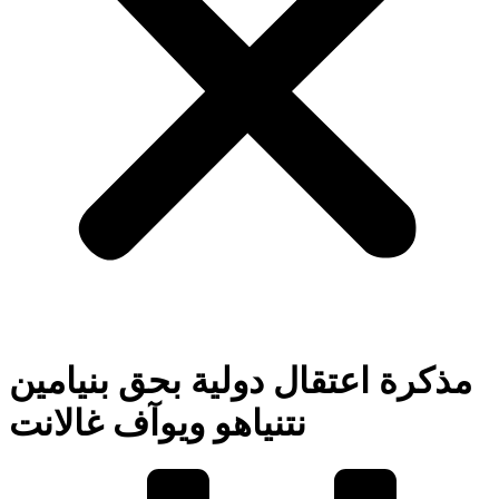
مذكرة اعتقال دولية بحق بنيامين
نتنياهو ويوآف غالانت