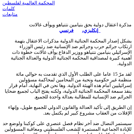
المحكمة العالمية لفلسطين
كلمات
متابعات
مذكرة اعتقال دولية بحق بنيامين نتنياهو ويوآف غالانت
إنكليزي،
فرنسي
يشكل إصدار المحكمة الجنائية الدولية مذكرات الاعتقال بتهمة
ارتكاب جرائم حرب وجرائم ضد الإنسانية ضد رئيس الوزراء
الإسرائيلي بنيامين نتنياهو ووزير الدفاع يوآف غالانت خطوة ذات
أهمية كبيرة لمصداقية المحكمة الجنائية الدولية والعدالة الجنائية
الدولية.
لقد مرّ 15 عاما على الطلب الأول الذي تقدمت به حوالي مائة
منظمة غير حكومية ونحبة من المحامين لمحاكمة مسؤولين
إسرائيليين أمام هذه الهيئة الدولية. وها نحن في النهاية، أمام قرار
ينقذ سمعة المحكمة الجنائية الدولية، ولكنه يفتح الباب لجميع ضحايا
الجرائم ضد الإنسانية للمطالبة بعدالة واحدة للجميع.
إن الطريق إلى تأكيد العدالة والقانون الدولي للجميع طويل، وإنهاء
الإفلات من العقاب مشروع كبير لم يكتمل بعد.
سيستمر النضال ضد آخر نظام فصل عنصري على كوكبنا ولوضع حد
للإبادة الجماعية المستمرة للشعب الفلسطيني ومعاقبة المسؤولين