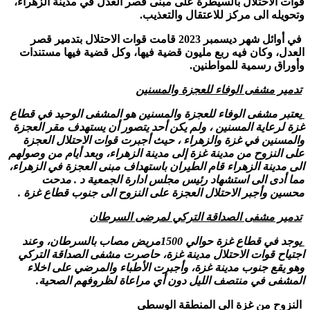
قوات الاحتلال بالسيطرة على مبنى قصر العدل في مدينة الزهراء،
وتحويله الى مركز للاعتقال والتعذيب.
في أوائل شهر ديسمبر
2023
قامت قوات الاحتلال بتدمير قصر
العدل، وكان فيه ربع مليون قضية فيها، وكل قضية فيها مستندات
وأوراق رسمية للمواطنين.
تدمير مشفى الوفاء للعجزة والمسنين
يعتبر مشفى الوفاء للعجزة والمسنين هو المشفى الوحيد في قطاع
غزة لرعاية المسنين ، ولم يكن أحد يتصور أن يستهدف مقر العجزة
والمسنين في غزة والزهراء ، حيث أجبرت قوات الاحتلال العجزة
على النزوح من مدينة غزة إلى مدينة الزهراء، وبعد أيام من وصولهم
الى مدينة الزهراء قام الطيران باستهداف مبنى العجزة في الزهراء،
مما أدى الى استشهاد رئيس مجلس ادارة الجمعية د . مدحت
محسين وأجبر الاحتلال العجزة على النزوح الى جنوب قطاع غزة .
تدمير مشفى الصداقة التركي لمرضى السرطان
يوجد في قطاع غزة حوالي
1500
مريض مصاب بالسرطان، وعند
اجتياح قوات الاحتلال مدينة غزة، حاصرت مشفى الصداقة التركي
وهو يقع جنوب مدينة غزة، وأجبرت الأطباء والمرضي على اخلاء
المشفى في منتصف الليل دون أي مراعاة لظروفهم الصحية.
النزوح من غزة الى المنطقة الوسطى