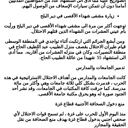
الصواريخ علينا مما أدى الى استشهاد عدد من المواطنين المدنيين
أمامنا دون أن تتمكن سيارات الإسعاف من الوصول اليهم.
زيارة مشفى شهداء الأقصى في دير البلح
توجهت أكثر من مرة الى مشفى شهداء الأقصى في دير البلح ورأيت
بأم عيني العشرات من الشهداء الذين قتلهم الاحتلال.
ومن أبشع الجرائم التي ارتكبت أثناء تواجدي في المنطقة الوسطى
قيام طيران الاحتلال بقصف منزل الطبيب عبد اللطيف الحاج في
منطقة النصيرات، وكان في منزله العشرات من أقاربه، مما أدى
الى استشهاد
55
شهيدا من عائلة الطبيب الحاج.
تدمير الجامعات والمدارس
كانت الجامعات والمدارس من أهداف الاحتلال الاستراتيجية في هذه
الحرب ، فدمرت بشكل كلي ثلاثة جامعات وهي وأكثر من مائة
مدرسة. كما حرقت كافة المكتبات في الجامعات، وقد نشر أحد
الجنود صورة له وهو يحرق مكتبة جامعة الأقصى.
منع دخول الصحافة الأجنبية قطاع غزة
منذ اليوم الأول للحرب على غزة ، لم تسمح قوات الاحتلال لأي
صحفي اجنبي بدخول قطاع غزة بهدف منع الصحافة من نقل
الحقيقة والمجازر