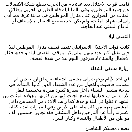
قامت قوات الاحتلال بعد عدة يام من الحرب بقطع شبكة الاتصالات
عن جميع المواطنين، وفي تلك الليلة قام الطيران الحربي بإطلاق
المئات من الصواريخ على منازل المواطنين في مدينة غزة، مما أدى
إلى استشهاد المئات، ولم يكن أحد يستطع الاتصال بالإسعاف أو
الدفاع المدني عند الحاجة.
القصف ليلا
كانت قوات الاحتلال الإسرائيلي تتعمد قصف منازل الموطنين ليلا
حتى تقتل أكبر عدد منهم، ولم يكن يتوقف القصف ليلة واحدة، فكان
الأطفال والسناء لا يعرفون النوم ليلا من شدة القصف.
زيارة مشفى الشفاء
في احد الأيام توجهت إلى مشفى الشفاء بغزة لزيارة صديق لي
مصاب، فأصبت بالذهول من عدد الشهداء الذين كانوا بالمئات في
ساحة مشفى الشفاء داخل سيارة كبيرة مبردة مخصصة لنقل
الأدوية تم استخدامها لوضع الجثث فيها من كثرتها، وهؤلاء المئات من
الشهداء قتلوا في ليلة واحدة. كما رأيت الآلاف من المصابين داخل
المشفى منهم من كان ينام على الأرض وفي الممرات لعدم كفاية
الأسرة. وأما عن النازحين داخل المشفى فقد تجاوزا خمسين الف
مواطن من الأطفال والنساء وكبار السن.
قصف معسكر الشاطئ