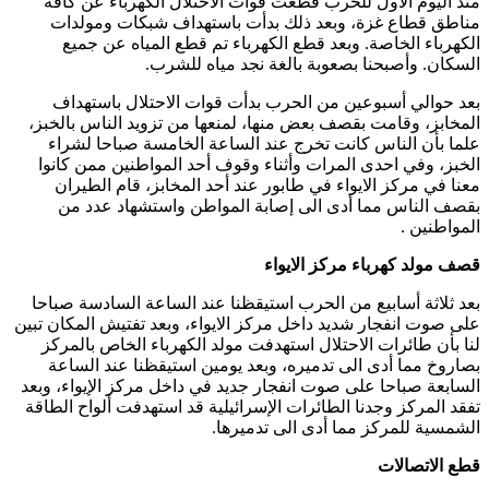
منذ اليوم الأول للحرب قطعت قوات الاحتلال الكهرباء عن كافة
مناطق قطاع غزة، وبعد ذلك بدأت باستهداف شبكات ومولدات
الكهرباء الخاصة. وبعد قطع الكهرباء تم قطع المياه عن جميع
السكان. وأصبحنا بصعوبة بالغة نجد مياه للشرب.
بعد حوالي أسبوعين من الحرب بدأت قوات الاحتلال باستهداف
المخابز، وقامت بقصف بعض منها، لمنعها من تزويد الناس بالخبز،
علما بأن الناس كانت تخرج عند الساعة الخامسة صباحا لشراء
الخبز، وفي احدى المرات وأثناء وقوف أحد المواطنين ممن كانوا
معنا في مركز الايواء في طابور عند أحد المخابز، قام الطيران
بقصف الناس مما أدى الى إصابة المواطن واستشهاد عدد من
المواطنين .
قصف مولد كهرباء مركز الايواء
بعد ثلاثة أسابيع من الحرب استيقظنا عند الساعة السادسة صباحا
على صوت انفجار شديد داخل مركز الايواء، وبعد تفتيش المكان تبين
لنا بأن طائرات الاحتلال استهدفت مولد الكهرباء الخاص بالمركز
بصاروخ مما أدى الى تدميره، وبعد يومين استيقظنا عند الساعة
السابعة صباحا على صوت انفجار جديد في داخل مركز الإيواء، وبعد
تفقد المركز وجدنا الطائرات الإسرائيلية قد استهدفت ألواح الطاقة
الشمسية للمركز مما أدى الى تدميرها.
قطع الاتصالات