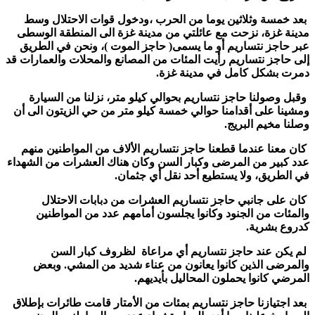
بعد خمسة وثلاثين يوما من الحرب ،ودخول قوات الاحتلال وسط
مدينة غزة، نزحت مع عائلتي من مدينة غزة الى المنطقة الوسطى
عبر حاجز نتساريم أو ما يسمى( حاجز الموت )، ونحن في الطريق
إلى حاجز نتساريم رأيت المئات من المصانع والمحلات والعمارات قد
دمرت بشكل كامل في مدينة غزة.
وقبل وصولنا حاجز نتساريم بحوالي كيلو متر، نزلنا من السيارة
ومشينا على أقدامنا حوالي خمسة كيلو متر من حي الزيتون الى أن
وصلنا مخيم البريج.
كان معنا عندما قطعنا حاجز نتساريم الألاف من المواطنين منهم
عدد كبير من المرضى وكبار السن وكان هناك العشرات من الشهداء
في الطريق، ولا يستطيع أحد نقل أي جثمان.
كان على جانبي حاجز نتساريم العشرات من دبابات الاحتلال
والمئات من الجنود وكانوا يجلسون أمامهم عدد من المواطنين
كدروع بشرية.
لم يكن عند حاجز نتساريم أي مراعاة لظروف كبار السن
والمرضى الذين كانوا يعانون من عناء شديد من المشي. وبعض
المرضي كانوا يحملون المحاليل بأيديهم.
بعد اجتيازنا حاجز نتساريم بمئات من الأمتار قامت طائرات بإطلاق