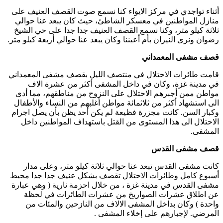
أثناء تواجدي في مركز الايواء كنا نسمع صوت القصف العنيف على
منازل المواطنين في معسكر الشاطئ، حيث كان يبعد عنا حوالي
ثلاثة كيلو متر، وكنا نسمع القصف العنيف جدا جدا على حي الشيخ
رضوان ونرى النيران بأم أعيننا وكان يبعد عنا حوالي أربعة كيلو متر.
قصف مشفى المعمداني
قامت طائرات الاحتلال في منتصف الليل بقصف مشفى المعمداني
في مدينة غزة، وكان في داخل المشفى أكثر من عشرة الاف
مواطن ممن أجبرهم الاحتلال على النزوح من مناطقهم، مما أدى
الى استشهاد أكثر من ثلاثمائة مواطن أغلبهم من النساء والأطفال
وكبار السن. كانت مجزرة فظيعة لم يكن أحد يظن بأن يصل اجرام
الاحتلال الى هذا المستوى من القتل باستهداف المواطنين داخل
المشفى.
قصف مشفى القدس
كانت مشفى القدس تبعد عنا حوالي ثلاثة كيلو متر، وعلى مدار
أسبوع كامل وطائرات الاحتلال تقصف بشكل عنيف جدا جدا محيط
مشفى القدس في مدينة غزة ، من خلال احزمة نارية ( وهي عبارة
عن اطلاق عشرات الصواريخ من عشرات الطائرات في لحظة
واحدة ) وكان بداخل المشفى الالاف من النازحين والمئات من
المرضي. لإجبارهم على إخلاء المشفى .