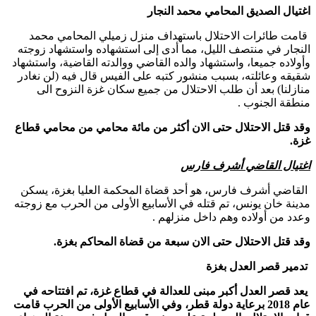
اغتيال الصديق المحامي محمد النجار
قامت طائرات الاحتلال باستهداف منزل زميلي المحامي محمد
النجار في منتصف الليل، مما أدى إلى استشهاده واستشهاد زوجته
وأولاده جميعا، واستشهاد والده القاضي ووالدته القاضية، واستشهاد
شقيقه وعائلته، بسبب منشور كتبه على الفيس قال فيه (لن نغادر
منازلنا) بعد أن طلب الاحتلال من جميع سكان غزة النزوح الى
منطقة الجنوب .
وقد قتل الاحتلال حتى الان أكثر من مائة محامي من محامي قطاع
غزة.
اغتيال القاضي أشرف فارس
القاضي أشرف فارس، هو أحد قضاة المحكمة العليا بغزة، يسكن
مدينة خان يونس، تم قتله في الأسابيع الأولى من الحرب مع زوجته
وعدد من أولاده وهم داخل منزلهم .
وقد قتل الاحتلال حتى الان سبعة من قضاة المحاكم بغزة.
تدمير قصر العدل بغزة
يعد قصر العدل أكبر مبنى للعدالة في قطاع غزة، تم افتتاحه في
عام
2018
برعاية دولة قطر، وفي الأسابيع الأولى من الحرب قامت