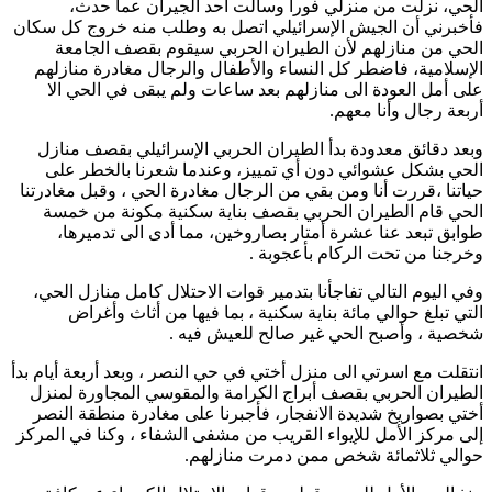
الحي، نزلت من منزلي فورا وسالت احد الجيران عما حدث،
فأخبرني أن الجيش الإسرائيلي اتصل به وطلب منه خروج كل سكان
الحي من منازلهم لأن الطيران الحربي سيقوم بقصف الجامعة
الإسلامية، فاضطر كل النساء والأطفال والرجال مغادرة منازلهم
على أمل العودة الى منازلهم بعد ساعات ولم يبقى في الحي الا
أربعة رجال وأنا معهم.
وبعد دقائق معدودة بدأ الطيران الحربي الإسرائيلي بقصف منازل
الحي بشكل عشوائي دون أي تمييز، وعندما شعرنا بالخطر على
حياتنا ،قررت أنا ومن بقي من الرجال مغادرة الحي ، وقبل مغادرتنا
الحي قام الطيران الحربي بقصف بناية سكنية مكونة من خمسة
طوابق تبعد عنا عشرة أمتار بصاروخين، مما أدى الى تدميرها،
وخرجنا من تحت الركام بأعجوبة .
وفي اليوم التالي تفاجأنا بتدمير قوات الاحتلال كامل منازل الحي،
التي تبلغ حوالي مائة بناية سكنية ، بما فيها من أثاث وأغراض
شخصية ، وأصبح الحي غير صالح للعيش فيه .
انتقلت مع اسرتي الى منزل أختي في حي النصر ، وبعد أربعة أيام بدأ
الطيران الحربي بقصف أبراج الكرامة والمقوسي المجاورة لمنزل
أختي بصواريخ شديدة الانفجار، فأجبرنا على مغادرة منطقة النصر
إلى مركز الأمل للإيواء القريب من مشفى الشفاء ، وكنا في المركز
حوالي ثلاثمائة شخص ممن دمرت منازلهم.