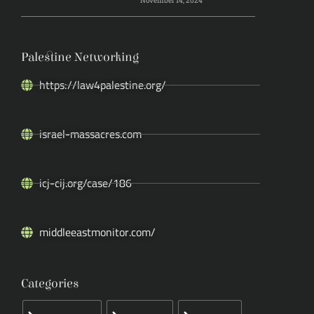
November 14, 2024
Palestine Networking
https://law4palestine.org/
israel-massacres.com
icj-cij.org/case/186
middleeastmonitor.com/
Categories