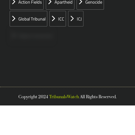
Action Fields
Apartheid
Genocide
Global Tribunal
ICC
ICJ
Papers Concerned
Press
Speeches
Copyright 2024
TribunalsWatch
All Rights Reserved.