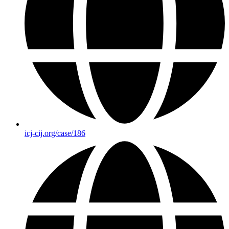
icj-cij.org/case/186