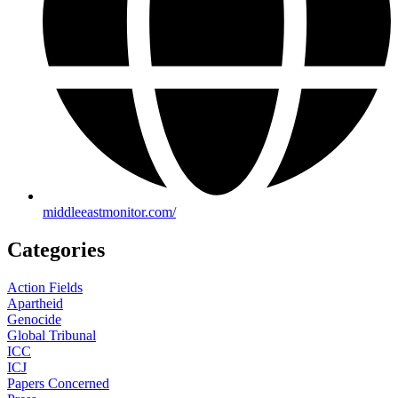
middleeastmonitor.com/
Categories
Action Fields
Apartheid
Genocide
Global Tribunal
ICC
ICJ
Papers Concerned