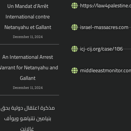
https://law4palestine.
Un Mandat d’Arrêt
International contre
Netanyahu et Gallant
israel-massacres.com
December 11, 2024
icj-cij.org/case/186
An International Arrest
arrant for Netanyahu and
middleeastmonitor.co
Gallant
December 11, 2024
مذكرة اعتقال دولية بحق
بنيامين نتنياهو ويوآف
غالانت