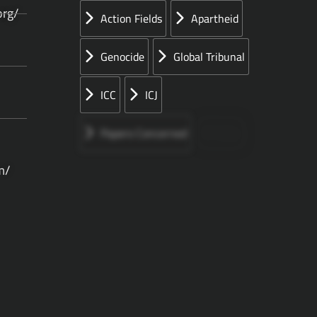
org/
Action Fields
Apartheid
Genocide
Global Tribunal
ICC
ICJ
Papers Concerned
Press
m/
Speeches
UN
الأوراق المقدمة