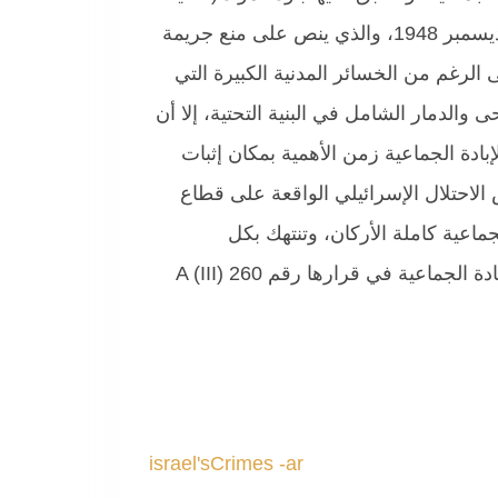
والثالثة والرابعة) الواردة في قرار الجمعية العامة رقم 260 A (III) المؤرخ في 9 ديسمبر 1948، والذي ينص على منع جريمة
 الرغم من الخسائر المدنية الكبيرة التي
والدمار الشامل في البنية التحتية، إلا أن
لإبادة الجماعية زمن الأهمية بمكان إثبات
الاحتلال الإسرائيلي الواقعة على قطاع
جماعية كاملة الأركان، وتنتهك بكل
المقاييس نصوص القانون الدولي ونصوص اتفاقية الأمم المتحدة لحظر جريمة الإبادة الجماعية في قرارها رقم 260 A (III)
israel'sCrimes -ar