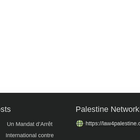
osts
Palestine Network
https://law4palestine.
Un Mandat d’Arrêt
International contre