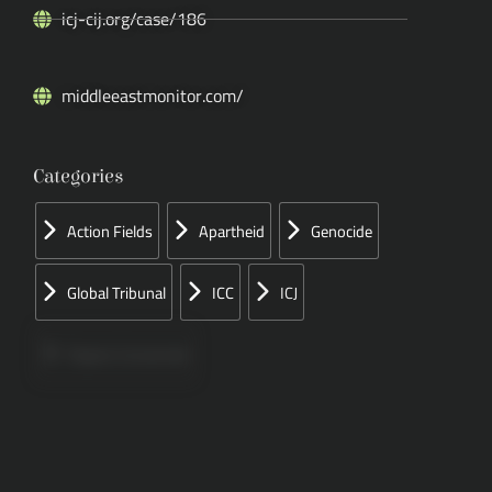
icj-cij.org/case/186
middleeastmonitor.com/
Categories
Action Fields
Apartheid
Genocide
Global Tribunal
ICC
ICJ
Papers Concerned
Press
Speeches